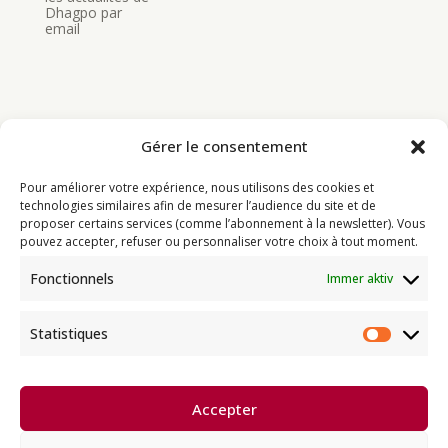
Dhagpo par
email
Gérer le consentement
Bouddhisme
Pour améliorer votre expérience, nous utilisons des cookies et
Programme
technologies similaires afin de mesurer l’audience du site et de
proposer certains services (comme l’abonnement à la newsletter). Vous
Actualités
pouvez accepter, refuser ou personnaliser votre choix à tout moment.
Ressources
Fonctionnels
Immer aktiv
Soutenir
Infos pratiques
Statistiques
Statist
Dhagpo Kagyu Ling, sous la
Accepter
direction spirituelle de Thayé
e
Dorjé, Sa Sainteté le XVII
Gyalwa
Karmapa, siège européen de la