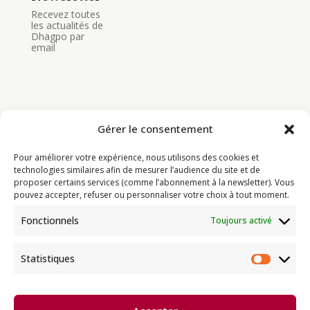
Recevez toutes
les actualités de
Dhagpo par
email
Gérer le consentement
Bouddhisme
Pour améliorer votre expérience, nous utilisons des cookies et
Programme
technologies similaires afin de mesurer l’audience du site et de
proposer certains services (comme l’abonnement à la newsletter). Vous
Actualités
pouvez accepter, refuser ou personnaliser votre choix à tout moment.
Ressources
Fonctionnels
Toujours activé
Soutenir
Infos pratiques
Statistiques
Statist
Dhagpo Kagyu Ling, sous la