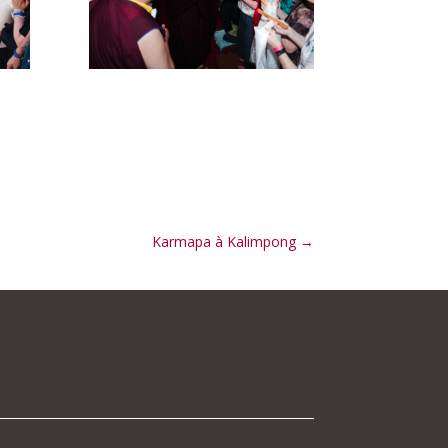
Karmapa à Kalimpong
→