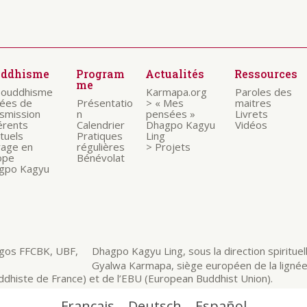
uddhisme
Program
Actualités
Ressources
me
bouddhisme
Karmapa.org
Paroles des
nées de
Présentatio
> « Mes
maitres
nsmission
n
pensées »
Livrets
érents
Calendrier
Dhagpo Kagyu
Vidéos
ituels
Pratiques
Ling
rage en
régulières
> Projets
ope
Bénévolat
gpo Kagyu
Dhagpo Kagyu Ling, sous la direction spirituelle
Gyalwa Karmapa, siège européen de la ligné
dhiste de France) et de l’EBU (European Buddhist Union).
Français
Deutsch
Español