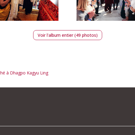
Voir l'album entier (49 photos)
oché à Dhagpo Kagyu Ling