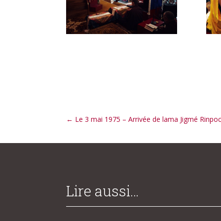
←
Le 3 mai 1975 – Arrivée de lama Jigmé Rinp
Lire aussi…