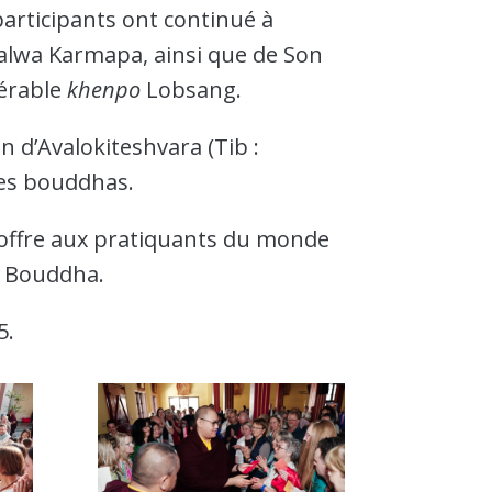
participants ont continué à
lwa Karmapa, ainsi que de Son
érable
khenpo
Lobsang.
n d’Avalokiteshvara (Tib :
 les bouddhas.
 offre aux pratiquants du monde
u Bouddha.
5.