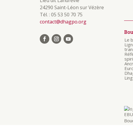
Lieu dit Landrevie
24290 Saint-Léon sur Vézère
Tél. : 05 53 50 70 75
contact@dhagpo.org
Bo
Le 
Lig
tra
Réf
spir
Anc
Eur
Dha
Ling
Boud