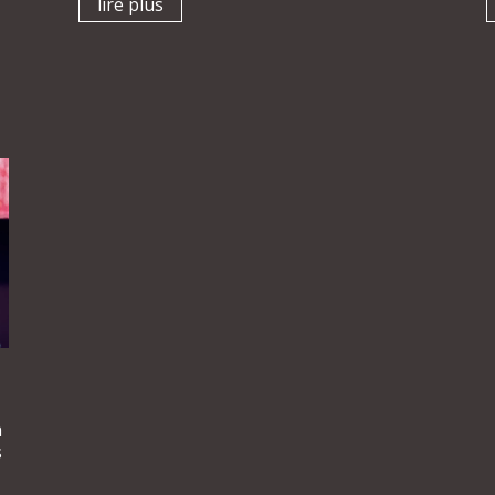
lire plus
a
s
e