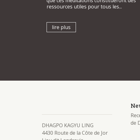
que ces méditations constitueront des
ressources utiles pour tous les...
lire plus
New
Rece
de 
DHAGPO KAGYU LING
4430 Route de la Côte de Jor