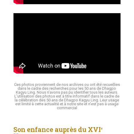
Ces photos proviennent de nos archives ou ont été recueillies
dans le cadre des recherches pour les 50 ans de Dhagpo
Kagyu Ling. Nous n’avons pas pu identifier tous les auteurs.
L’utilisation des photos est à titre informatif dans le cadre de
la célébration des 50 ans de Dhagpo Kagyu Ling. Leur usage
est limité à cette actualité et à notre site et n’est pas à usage
commercial
Son enfance auprès du XVI
e