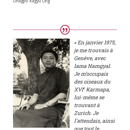
Dhagpo Kagyu Ling
« En janvier 1975,
je me trouvais à
Genève, avec
lama Namgyal.
Je m’occupais
des oiseaux du
XVI
Karmapa,
e
lui-même se
trouvant à
Zurich. Je
l’attendais, ainsi
que tout le