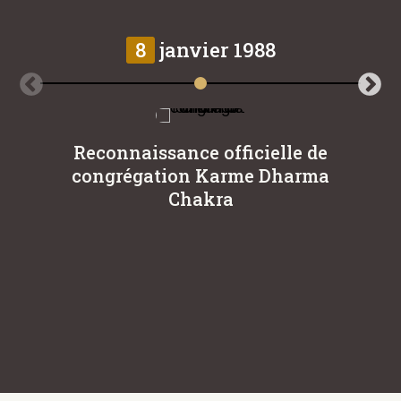
8
janvier 1988
Reconnaissance officielle de
L
congrégation Karme Dharma
Eu
Chakra