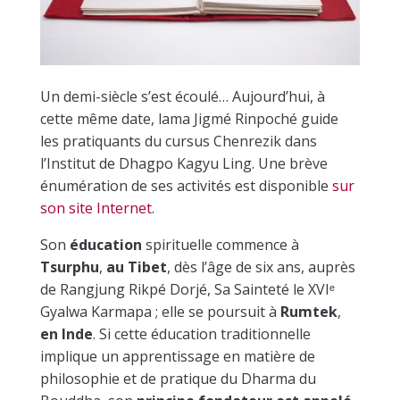
Un demi-siècle s’est écoulé… Aujourd’hui, à
cette me
me date, lama Jigmé Rinpoché guide
les pratiquants du cursus Chenrezik dans
l’Institut de Dhagpo Kagyu Ling. Une brève
énumération de ses activités est disponible
sur
son site Internet
.
Son
éducation
spirituelle commence à
Tsurphu
,
au Tibet
, dès l’âge de six ans, auprès
de Rangjung Rikpé Dorjé, Sa Sainteté le XVI
ᵉ
Gyalwa Karmapa ; elle se poursuit à
Rumtek
,
en Inde
. Si cette éducation traditionnelle
implique un apprentissage en matière de
philosophie et de pratique du Dharma du