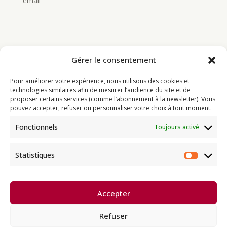
email
Gérer le consentement
Bouddhisme
Pour améliorer votre expérience, nous utilisons des cookies et
Programme
technologies similaires afin de mesurer l’audience du site et de
proposer certains services (comme l’abonnement à la newsletter). Vous
Actualités
pouvez accepter, refuser ou personnaliser votre choix à tout moment.
Ressources
Fonctionnels
Toujours activé
Soutenir
Infos pratiques
Statistiques
Statist
Dhagpo Kagyu Ling, sous la
Accepter
direction spirituelle de Thayé
e
Dorjé, Sa Sainteté le XVII
Gyalwa
Karmapa, siège européen de la
Refuser
lignée karma kagyü, est membre
l’UBF (Union Bouddhiste de France) et de l’EBU (European