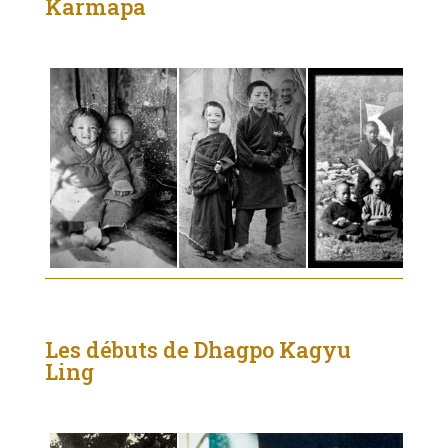
Karmapa
Les débuts de Dhagpo Kagyu
Ling