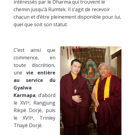
intéressés par le Dharma qui trouvent le
chemin jusqu’à Rumtek. Il s’agit de recevoir
chacun et d’être pleinement disponible pour lui,
quel que soit son statut.
C’est ainsi que
commence, en
toute discrétion,
une
vie entière
au service du
Gyalwa
Karmapa
, d’abord
le XVI
ᵉ
, Rangjung
Rikpé Dorjé, puis
le XVIIᵉ
, Trinley
Thayé Dorjé.