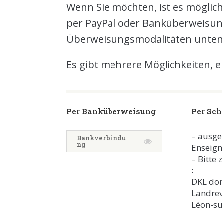
Wenn Sie möchten, ist es möglic
per PayPal oder Banküberweisung
Überweisungsmodalitäten unten
Es gibt mehrere Möglichkeiten, e
Per Banküberweisung
Per Sc
– ausge
Bankverbindu
ng
Enseig
– Bitte
:
DKL do
Landrev
Léon-su