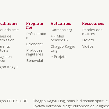
uddhisme
Program
Actualités
Ressources
me
bouddhisme
Karmapa.org
Paroles des
Présentatio
maitres
nées de
> « Mes
n
nsmission
pensées »
Livrets
Calendrier
érents
Dhagpo Kagyu
Vidéos
ituels
Pratiques
Ling
régulières
rage en
> Projets
ope
Bénévolat
gpo Kagyu
Dhagpo Kagyu Ling, sous la direction spirituelle
Gyalwa Karmapa, siège européen de la ligné