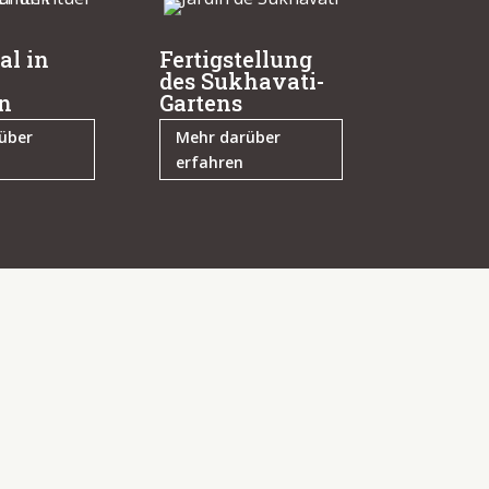
al in
Fertigstellung
des Sukhavati-
n
Gartens
über
Mehr darüber
erfahren