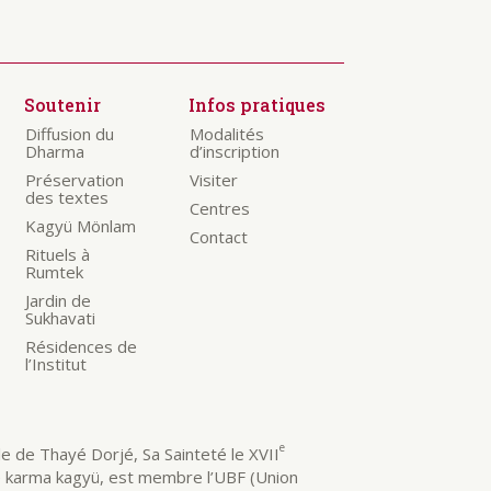
Soutenir
Infos pratiques
Diffusion du
Modalités
Dharma
d’inscription
Préservation
Visiter
des textes
Centres
Kagyü Mönlam
Contact
Rituels à
Rumtek
Jardin de
Sukhavati
Résidences de
l’Institut
e
 de Thayé Dorjé, Sa Sainteté le XVII
e karma kagyü, est membre l’UBF (Union