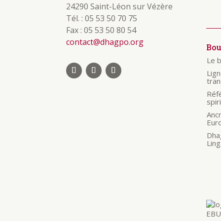
24290 Saint-Léon sur Vézère
Tél. : 05 53 50 70 75
Fax : 05 53 50 80 54
contact@dhagpo.org
Bo
Le 
Lig
tra
Réf
spir
Anc
Eur
Dha
Ling