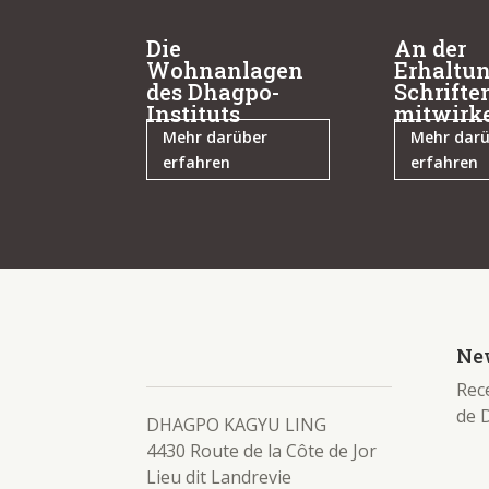
Die
An der
Wohnanlagen
Erhaltun
des Dhagpo-
Schrifte
Instituts
mitwirk
Mehr darüber
Mehr dar
erfahren
erfahren
New
Rece
de 
DHAGPO KAGYU LING
4430 Route de la Côte de Jor
Lieu dit Landrevie