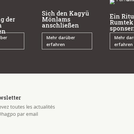
Sich den Kagyü
Ein Ritu
g der
Mönlams
Rumtek
n
anschließen
sponser
en
über
Mehr darüber
Mehr dar
erfahren
erfahren
sletter
vez toutes les actualités
Dhagpo par email