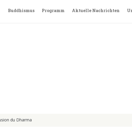
Buddhismus
Programm
Aktuelle Nachrichten
Un
des Dharma unterstützen
ffusion du Dharma