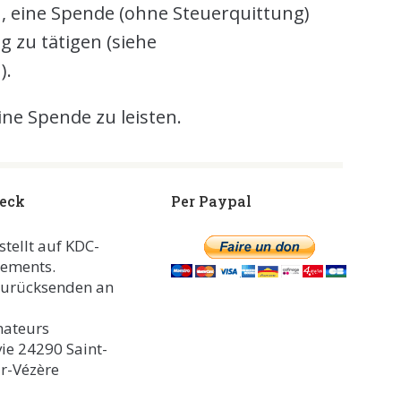
h, eine Spende (ohne Steuerquittung)
 zu tätigen (siehe
).
ine Spende zu leisten.
heck
Per Paypal
stellt auf KDC-
nements.
 zurücksenden an
nateurs
ie 24290 Saint-
r-Vézère