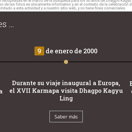
do recopiladas en el marco de la búsqueda para los 50 años de Dhagpo Kagyu 
so de las fotos es únicamente informativo y en el contexto de la celebración d
itado a esta actividad y a nuestro sitio web, y no tiene fines comerciales.
es …
9
de enero de 2000
Durante su viaje inaugural a Europa,
el XVII Karmapa visita Dhagpo Kagyu
a
Ling
Saber más