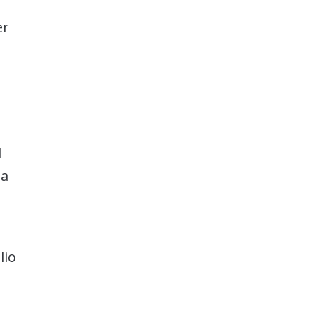
er
l
la
lio