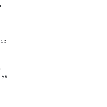
r
 de
a
, ya