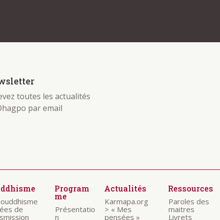
sletter
vez toutes les actualités
Dhagpo par email
uddhisme
Program
Actualités
Ressources
me
bouddhisme
Karmapa.org
Paroles des
nées de
Présentatio
> « Mes
maitres
nsmission
n
pensées »
Livrets