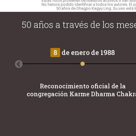
Estas fotos provienen de nuestros archivos o han si
No hemos podido identificar a todos los autores. El u
50 años de Dhagpo Kagyu Ling. Su uso está lim
50 años a través de los mes
8
de enero de 1988
Reconocimiento oficial de la
congregación Karme Dharma Chakr