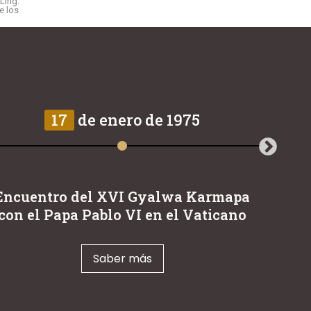
Ling.
e los
17
de enero de 1975
Encuentro del XVI Gyalwa Karmapa
El
con el Papa Pablo VI en el Vaticano
Saber más