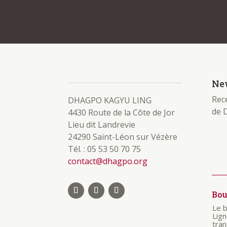
New
Rece
DHAGPO KAGYU LING
de 
4430 Route de la Côte de Jor
Lieu dit Landrevie
24290 Saint-Léon sur Vézère
Tél. : 05 53 50 70 75
contact@dhagpo.org
Bo
Le 
Lig
tra