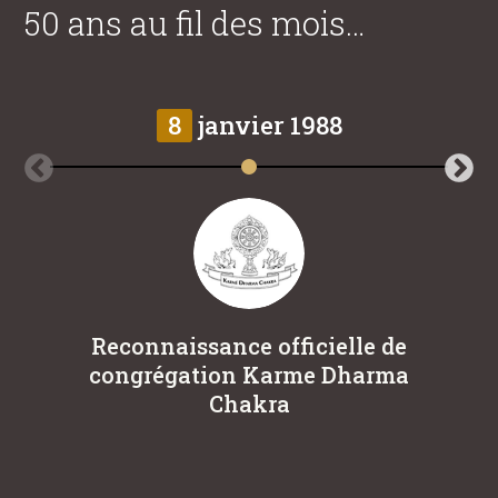
50 ans au fil des mois…
8
janvier 1988
Reconnaissance officielle de
L
congrégation Karme Dharma
Eu
Chakra