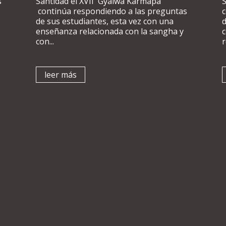
s
Santidad el XVII Gyalwa Karmapa
S
continúa respondiendo a las preguntas
de sus estudiantes, esta vez con una
d
enseñanza relacionada con la sangha y
con...
r
leer más