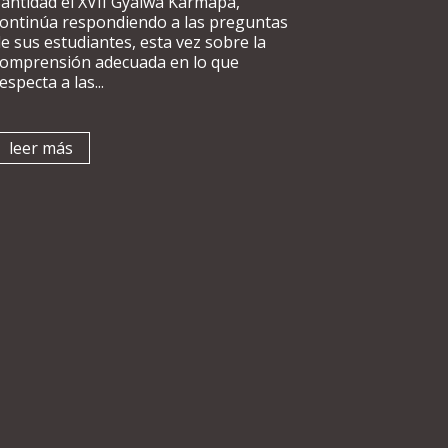
antidad el XVII Gyalwa Karmapa,
continúa respondiendo a las preguntas
e sus estudiantes, esta vez sobre la
comprensión adecuada en lo que
especta a las...
leer más