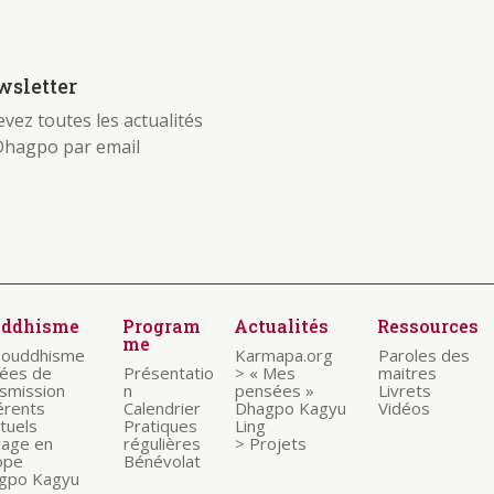
sletter
vez toutes les actualités
Dhagpo par email
uddhisme
Program
Actualités
Ressources
me
bouddhisme
Karmapa.org
Paroles des
nées de
Présentatio
> « Mes
maitres
nsmission
n
pensées »
Livrets
érents
Calendrier
Dhagpo Kagyu
Vidéos
ituels
Pratiques
Ling
rage en
régulières
> Projets
ope
Bénévolat
gpo Kagyu