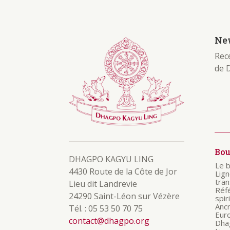
New
Rece
de 
Bo
DHAGPO KAGYU LING
Le 
4430 Route de la Côte de Jor
Lig
tra
Lieu dit Landrevie
Réf
24290 Saint-Léon sur Vézère
spir
Anc
Tél. : 05 53 50 70 75
Eur
contact@dhagpo.org
Dha