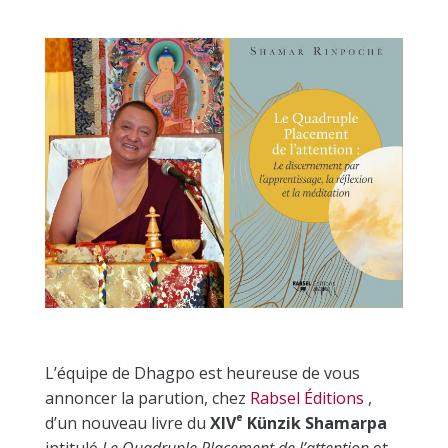
L’équipe de Dhagpo est heureuse de vous
annoncer la parution, chez
Rabsel Éditions
,
e
d’un nouveau livre
du
XIV
Künzik Shamarpa
intitulé
Le Quadruple Placement de l’attention
et