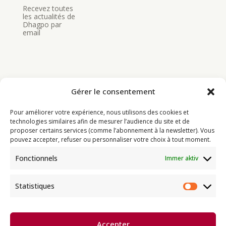
Recevez toutes
les actualités de
Dhagpo par
email
Gérer le consentement
Bouddhisme
Pour améliorer votre expérience, nous utilisons des cookies et
Programme
technologies similaires afin de mesurer l’audience du site et de
proposer certains services (comme l’abonnement à la newsletter). Vous
Actualités
pouvez accepter, refuser ou personnaliser votre choix à tout moment.
Ressources
Fonctionnels
Immer aktiv
Soutenir
Infos pratiques
Statistiques
Statist
Dhagpo Kagyu Ling, sous la
Accepter