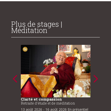
Plus de stages |
Méditation
Retraite intensive de méditation
Approc
bouddhique
Chenr
18 août 2026
- 23 août 2026
En présentiel
12 sept
sentiel