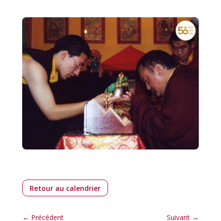
Retour au calendrier
←
Précédent
Suivant
→