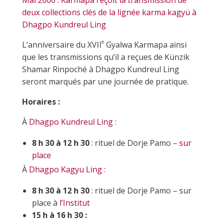
deux collections clés de la lignée karma kagyü à
Dhagpo Kundreul Ling
e
L’anniversaire du XVII
Gyalwa Karmapa ainsi
que les transmissions qu’il a reçues de Künzik
Shamar Rinpoché à Dhagpo Kundreul Ling
seront marqués par une journée de pratique.
Horaires :
À
Dhagpo Kundreul Ling :
8 h 30 à 12 h 30
:
r
ituel de Dorje Pamo –
sur
place
À
Dhagpo Kagyu Ling :
8 h 30 à 12 h 30
:
r
ituel de Dorje Pamo – sur
place à
l’Institut
15 h à 16 h 30 :