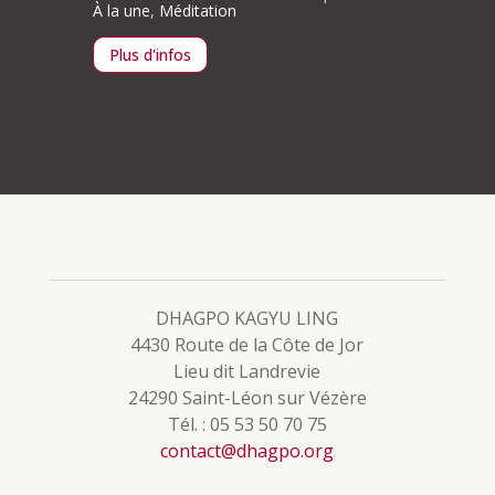
Méditation
En prése
Plus d'infos
Plus d
DHAGPO KAGYU LING
4430 Route de la Côte de Jor
Lieu dit Landrevie
24290 Saint-Léon sur Vézère
Tél. : 05 53 50 70 75
contact@dhagpo.org