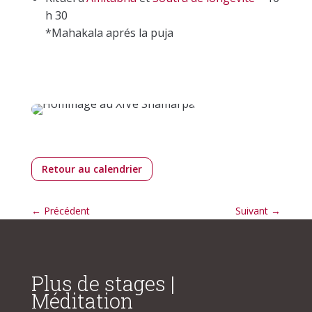
h 30
*Mahakala aprés la puja
Retour au calendrier
←
Précédent
Suivant
→
Plus de stages |
Méditation