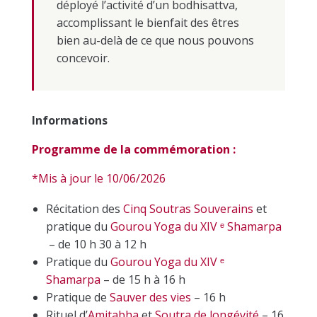
déployé l’activité d’un bodhisattva,
accomplissant le bienfait des êtres
bien au-delà de ce que nous pouvons
concevoir.
Informations
Programme de la commémoration :
*Mis à jour le 10/06/2026
Récitation des
Cinq Soutras Souverains
et
pratique du
Gourou Yoga du XIV ᵉ Shamarpa
– de 10 h 30 à 12 h
Pratique du
Gourou Yoga du XIV ᵉ
Shamarpa
– de 15 h à 16 h
Pratique de
Sauver des vies
– 16 h
Rituel d’
Amitabha
et
Soutra de longévité
– 16