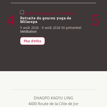
Clarté
Retrait
Retraite du gourou yoga de
Milarepa
13 août
À la une
5 août 2026
- 9 août 2026
En présentiel
lle
Méditation
ntiel
Plus d
Plus d'infos
DHAGPO KAGYU LING
4430 Route de la Côte de Jor