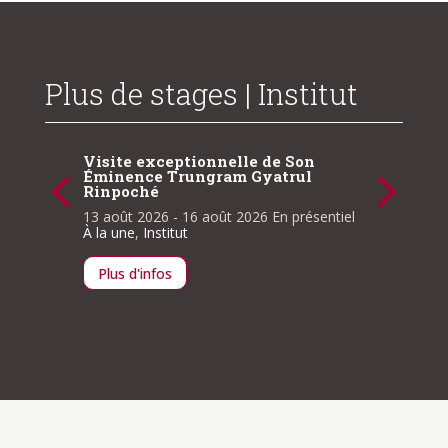
Plus de stages | Institut
Visite exceptionnelle de Son
La véri
Éminence Trungram Gyatrul
obscur
Rinpoché
Restitu
ire et
Chödrak
ns des
13 août 2026
- 16 août 2026
En présentiel
sprit
À la une
,
Institut
4 septe
présenti
ntiel
Plus d'infos
Plus d