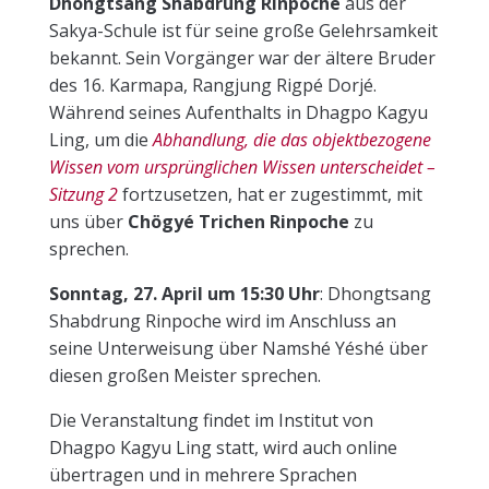
Dhongtsang Shabdrung Rinpoche
aus der
Sakya-Schule ist für seine große Gelehrsamkeit
bekannt. Sein Vorgänger war der ältere Bruder
des 16. Karmapa, Rangjung Rigpé Dorjé.
Während seines Aufenthalts in Dhagpo Kagyu
Ling, um die
Abhandlung, die das objektbezogene
Wissen vom ursprünglichen Wissen unterscheidet –
Sitzung 2
fortzusetzen, hat er zugestimmt, mit
uns über
Chögyé Trichen Rinpoche
zu
sprechen.
Sonntag, 27. April um 15:30 Uhr
: Dhongtsang
Shabdrung Rinpoche wird im Anschluss an
seine Unterweisung über Namshé Yéshé über
diesen großen Meister sprechen.
Die Veranstaltung findet im Institut von
Dhagpo Kagyu Ling statt, wird auch online
übertragen und in mehrere Sprachen