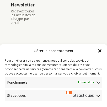
Newsletter
Recevez toutes
les actualités de
Dhagpo par
email
Gérer le consentement
Bouddhisme
Pour améliorer votre expérience, nous utilisons des cookies et
Programme
technologies similaires afin de mesurer l’audience du site et de
proposer certains services (comme l’abonnement à la newsletter). Vous
Actualités
pouvez accepter, refuser ou personnaliser votre choix à tout moment.
Ressources
Fonctionnels
Immer aktiv
Soutenir
Infos pratiques
Statistiques
Statistiques