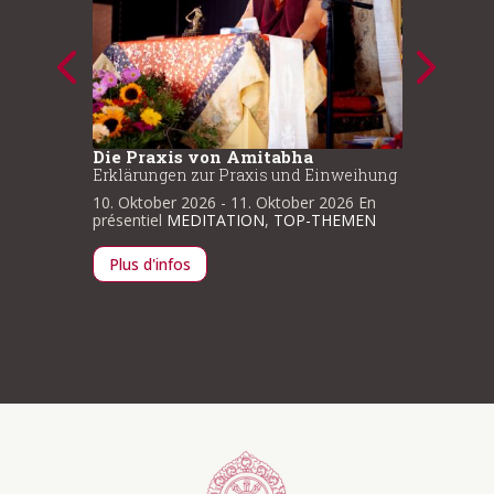
Die Praxis von Amitabha
Progre
Medita
Erklärungen zur Praxis und Einweihung
Tschen
10. Oktober 2026
- 11. Oktober 2026
En
En
1
présentiel
MEDITATION
,
TOP-THEMEN
EMEN
14. Okt
présenti
Plus d'infos
Plus d