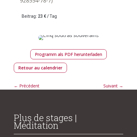
928554-78-7)
Beitrag
: 23 € /
Tag
Programm als PDF herunterladen
Retour au calendrier
←
Précédent
Suivant
→
Plus de stages |
Méditation