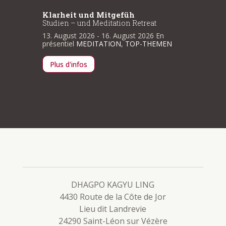
Klarheit und Mitgefüh
Klarhe
Studien – und Meditation Retreat
Studien
En
13. August 2026
- 16. August 2026
En
13. Aug
EMEN
présentiel
MEDITATION
,
TOP-THEMEN
présenti
Plus d'infos
Plus d
DHAGPO KAGYU LING
4430 Route de la Côte de Jor
Lieu dit Landrevie
24290 Saint-Léon sur Vézère