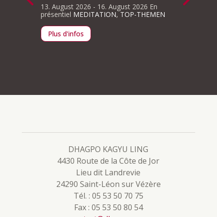
Erklär
13. August 2026
- 16. August 2026
En
présentiel
MEDITATION
,
TOP-THEMEN
10. Okt
présenti
Plus d'infos
Plus d
dien –
tiel
DHAGPO KAGYU LING
4430 Route de la Côte de Jor
Lieu dit Landrevie
24290 Saint-Léon sur Vézère
Tél. : 05 53 50 70 75
Fax : 05 53 50 80 54