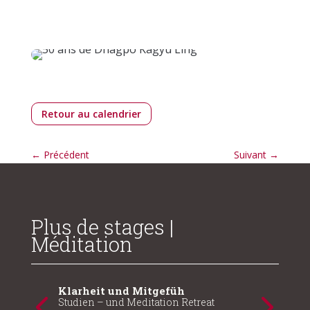
Retour au calendrier
←
Précédent
Suivant
→
Plus de stages |
Méditation
Klarheit und Mitgefüh
Studien – und Meditation Retreat
Die P