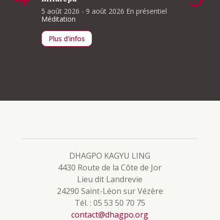
À la une
5 août 2026
- 9 août 2026
En présentiel
lle
Méditation
ntiel
Plus d
Plus d'infos
DHAGPO KAGYU LING
4430 Route de la Côte de Jor
Lieu dit Landrevie
24290 Saint-Léon sur Vézère
Tél. : 05 53 50 70 75
contact@dhagpo.org