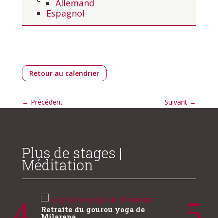
Allemand
Espagnol
Retour au calendrier
←
Précédent
Suivant
→
Plus de stages |
Méditation
Clarté
Retrait
Retraite du gourou yoga de
Milarepa
13 août