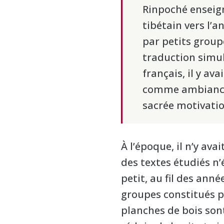
Rinpoché enseigna
tibétain vers l’a
par petits group
traduction simu
français, il y av
comme ambiance 
sacrée motivatio
À l’époque, il n’y ava
des textes étudiés n’
petit, au fil des anné
groupes constitués po
planches de bois sont