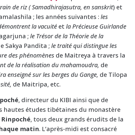
ain de riz (
Samadhirajasutra, en sanskrit
) et
malashila ; les années suivantes :
les
démontrent la vacuité
et
la Précieuse Guirlande
agarjuna ;
le Trésor de la Théorie de la
e Sakya Pandita ;
le traité qui distingue les
ure des phénomènes
de Maitreya à travers la
nt de la réalisation du mahamoudra,
de
a enseigné sur les berges du Gange,
de Tilopa
nsité,
de Maitripa, etc.
poché
, directeur du KIBI ainsi que de
es hautes études tibétaines du monastère
 Rinpoché
, tous deux grands érudits de la
haque matin
. L’après-midi est consacré