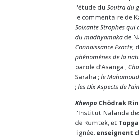
l’étude du
Soutra du gr
le commentaire de Ka
Soixante Strophes qui 
du madhyamaka
de N
Connaissance Exacte
,
d
phénomènes de la nat
parole d’Asanga ;
Cha
Saraha ;
le Mahamoudr
;
les Dix Aspects de l’ai
Khenpo
Chödrak Rin
l’Institut Nalanda d
de Rumtek, et
Topga
lignée,
enseignent c