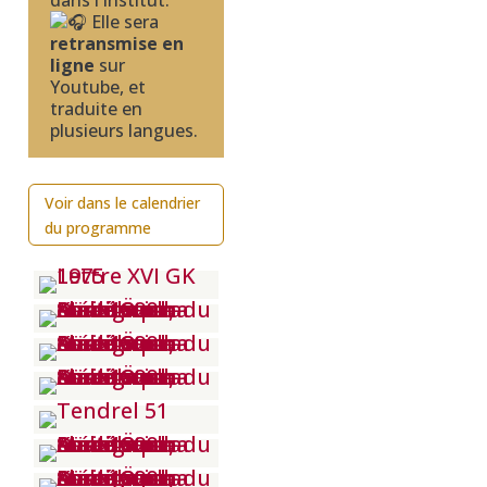
dans l’Institut.
Elle sera
retransmise en
ligne
s
ur
Youtube, et
traduite en
plusieurs langues.
Voir dans le calendrier
du programme