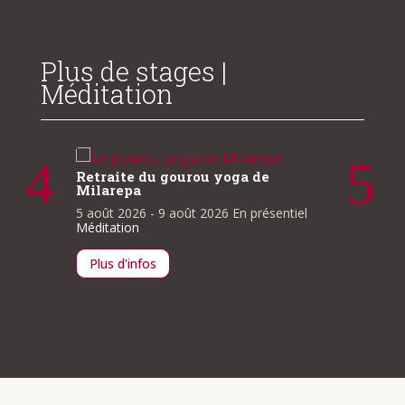
Plus de stages |
Méditation
Clarté
Retrait
Retraite du gourou yoga de
Milarepa
13 août
À la une
5 août 2026
- 9 août 2026
En présentiel
lle
Méditation
ntiel
Plus d
Plus d'infos