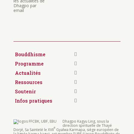
les actualités de
Dhagpo par
email
Bouddhisme
Programme
Actualités
Ressources
Soutenir
Infos pratiques
Dhagpo Kagyu Ling, sous la
direction spirituelle de Thayé
e
Dorjé, Sa Sainteté le XVII
Gyalwa Karmapa, siège européen de
la lignée karma kagyü, est membre l’UBF (Union Bouddhiste de