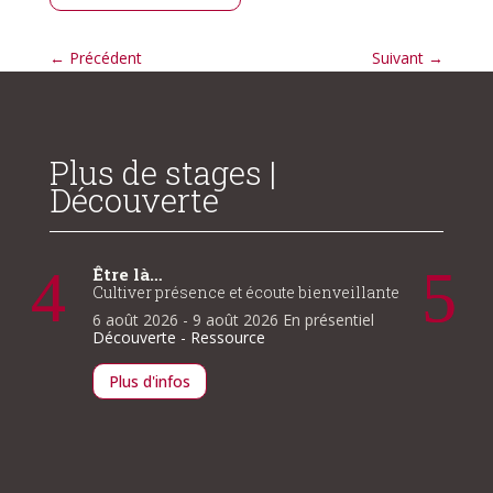
←
Précédent
Suivant
→
Plus de stages |
Découverte
Être là…
Introd
boudd
Cultiver présence et écoute bienveillante
7 août 
6 août 2026
- 9 août 2026
En présentiel
ntiel
Découve
Découverte - Ressource
Plus d
Plus d'infos