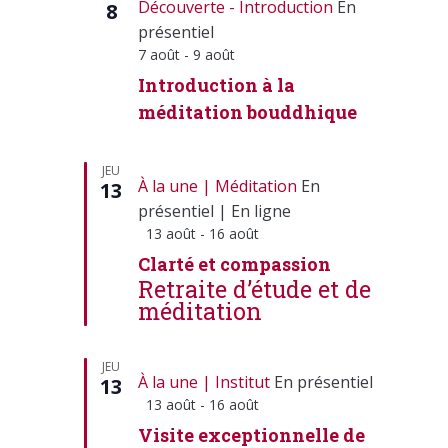
Découverte - Introduction
En
8
présentiel
7 août
-
9 août
Introduction à la
méditation bouddhique
JEU
À la une
Méditation
En
13
présentiel
|
En ligne
Mis
13 août
-
16 août
en
Clarté et compassion
avant
Retraite d’étude et de
méditation
JEU
À la une
Institut
En présentiel
13
Mis
13 août
-
16 août
en
Visite exceptionnelle de
avant