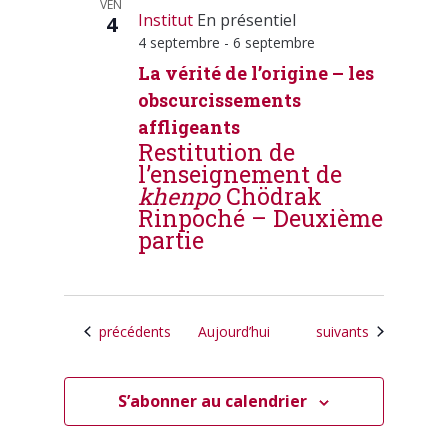
VEN
Institut
En présentiel
4
4 septembre
-
6 septembre
La vérité de l’origine – les
obscurcissements
affligeants
Restitution de
l’enseignement de
khenpo
Chödrak
Rinpoché – Deuxième
partie
Calendrier
Calendrier
précédents
Aujourd’hui
suivants
S’abonner au calendrier