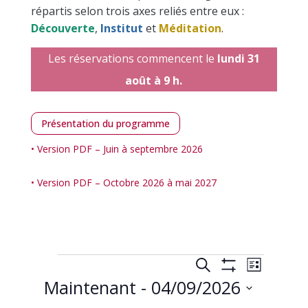
répartis selon trois axes reliés entre eux :
Découverte
,
Institut
et
Méditation
.
Les réservations
commencent le
lundi 31
août à 9 h.
Présentation du programme
• Version PDF – Juin à septembre 2026
• Version PDF – Octobre 2026 à mai 2027
Calendrier
Recherche
Naviga
Recherche
Liste
de
et
Montrer
Maintenant
 - 
04/09/2026
vues
Les
navigation
Calendr
Filtres