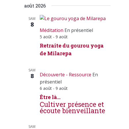
Sélectionnez
de
août 2026
une
vues
date.
Calendrier
SAM
8
Méditation
En présentiel
5 août
-
9 août
Retraite du gourou yoga
de Milarepa
SAM
Découverte - Ressource
En
8
présentiel
6 août
-
9 août
Être là…
Cultiver présence et
écoute bienveillante
SAM