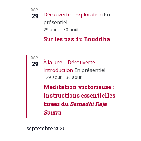
SAM
Découverte - Exploration
En
29
présentiel
29 août
-
30 août
Sur les pas du Bouddha
SAM
À la une
Découverte -
29
Introduction
En présentiel
Mis
29 août
-
30 août
en
Méditation victorieuse :
avant
instructions essentielles
tirées du
Samadhi Raja
Soutra
septembre 2026