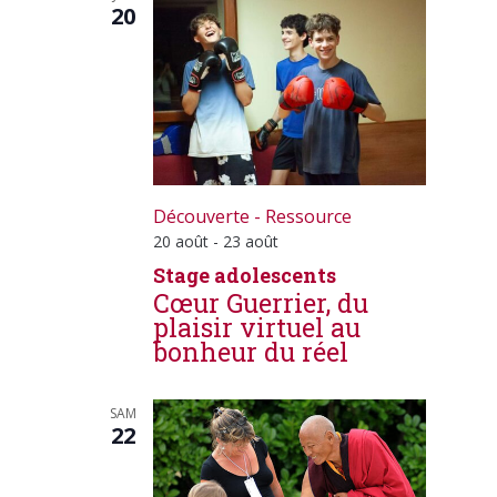
20
Découverte - Ressource
20 août
-
23 août
Stage adolescents
Cœur Guerrier, du
plaisir virtuel au
bonheur du réel
SAM
22