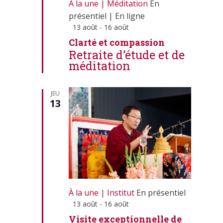
À la une
Méditation
En
présentiel
|
En ligne
Mis
13 août
-
16 août
en
Clarté et compassion
avant
Retraite d’étude et de
méditation
JEU
13
À la une
Institut
En présentiel
Mis
13 août
-
16 août
en
Visite exceptionnelle de
avant