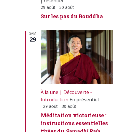
présentiel
29 août
-
30 août
Sur les pas du Bouddha
SAM
29
À la une
Découverte -
Introduction
En présentiel
Mis
29 août
-
30 août
en
Méditation victorieuse :
avant
instructions essentielles
tirées du
Samadhi Raja