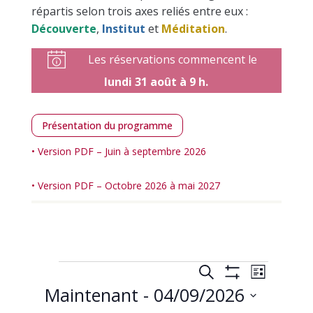
répartis selon trois axes reliés entre eux :
Découverte
,
Institut
et
Méditation
.
Les réservations
commencent le
lundi 31 août à 9 h.
Présentation du programme
• Version PDF – Juin à septembre 2026
• Version PDF – Octobre 2026 à mai 2027
Calendrier
Recherche
Naviga
Recherche
Liste
de
et
Montrer
Maintenant
 - 
04/09/2026
vues
Les
navigation
Filtres