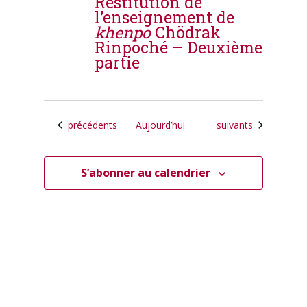
Restitution de
l’enseignement de
khenpo
Chödrak
Rinpoché – Deuxième
partie
Calendrier
Calendrier
précédents
Aujourd’hui
suivants
S’abonner au calendrier