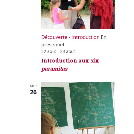
Découverte - Introduction
En
présentiel
22 août
-
23 août
Introduction aux six
paramitas
MER
26