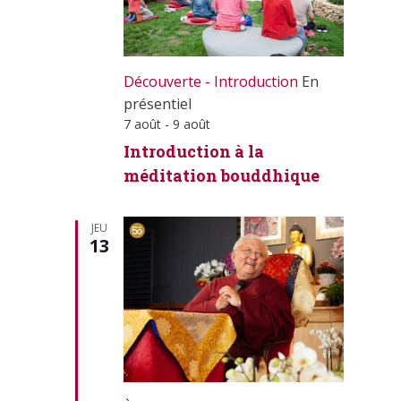
Découverte - Introduction
En
présentiel
7 août
-
9 août
Introduction à la
méditation bouddhique
JEU
13