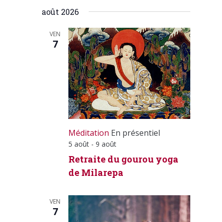
Calendr
Sélectionnez
de
août 2026
une
vues
date.
Calendrier
VEN
7
Méditation
En présentiel
5 août
-
9 août
Retraite du gourou yoga
de Milarepa
VEN
7