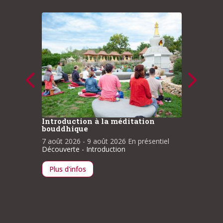
Introduction à la méditation
Stage
bouddhique
eillante
Cœur Gue
bonheur
7 août 2026
- 9 août 2026
En présentiel
ntiel
Découverte - Introduction
20 août
Ressou
Plus d'infos
Plus d