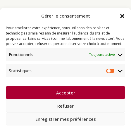
Gérer le consentement
Bouddhisme
Pour améliorer votre expérience, nous utilisons des cookies et
Programme
technologies similaires afin de mesurer l’audience du site et de
proposer certains services (comme l’abonnement à la newsletter). Vous
Actualités
pouvez accepter, refuser ou personnaliser votre choix à tout moment.
Ressources
Fonctionnels
Toujours activé
Soutenir
Infos pratiques
Statistiques
Statist
Dhagpo Kagyu Ling, sous la
Accepter
direction spirituelle de Thayé
e
Dorjé, Sa Sainteté le XVII
Gyalwa
Karmapa, siège européen de la
Refuser
lignée karma kagyü, est membre
l’UBF (Union Bouddhiste de France) et de l’EBU (European
Buddhist Union).
Enregistrer mes préférences
Français
English
Deutsch
Español