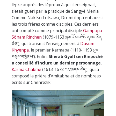
lèpre auprès des lépreux à qui il enseignait,
s’était guéri par la pratique de Sangyé Menla.
Comme Naktso Lotsawa, Dromtönpa eut aussi
les trois frères comme disciples. Ces derniers
ont compté comme principal disciple
Gampopa
Sönam Rinchen
(1079-1153 སྒམ་པོ་པ་བསོད་ནམས་རིན་
ཆེན་), qui transmit l’enseignement à
Düsum
Khyenpa,
le premier Karmapa (1110-1193 དུས་
གསུམ་མཁྱེན་པ་). Enfin,
Sherab Gyaltsen Rinpoché
a conseillé d’inclure un dernier personnage
,
Karma Chakmé
(1613-1678 ཀརྨ་ཆགས་མེད་), qui a
composé la prière d’Amitabha et de nombreux
écrits sur Chenrezik.