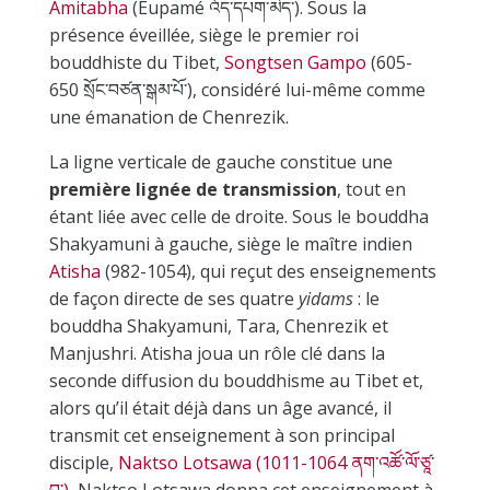
Amitabha
(Eupamé འོད་དཔག་མེད་). Sous la
présence éveillée, siège le premier roi
bouddhiste du Tibet,
Songtsen Gampo
(605-
650 སྲོང་བཙན་སྒམ་པོ་), considéré lui-même comme
une émanation de Chenrezik.
La ligne verticale de gauche constitue une
première lignée de transmission
, tout en
étant liée avec celle de droite. Sous le bouddha
Shakyamuni à gauche, siège le maître indien
Atisha
(982-1054), qui reçut des enseignements
de façon directe de ses quatre
yidams
: le
bouddha Shakyamuni, Tara, Chenrezik et
Manjushri. Atisha joua un rôle clé dans la
seconde diffusion du bouddhisme au Tibet et,
alors qu’il était déjà dans un âge avancé, il
transmit cet enseignement à son principal
disciple,
Naktso Lotsawa (1011-1064 ནག་འཚོ་ལོ་ཙཱ་
བ་),
Naktso Lotsawa donna cet enseignement à