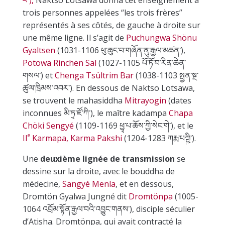
trois personnes appelées “les trois frères”
représentés à ses côtés, de gauche à droite sur
une même ligne. Il s’agit de
Puchungwa Shönu
Gyaltsen
(1031-1106 ཕུ་ཆུང་བ་གཞོན་ནུ་རྒྱལ་མཚན་),
Potowa Rinchen Sal
(1027-1105 པོ་ཏོ་བ་རིན་ཆེན་
གསལ་) et
Chenga Tsültrim Bar
(1038-1103 སྤྱན་སྔ་
ཚུལ་ཁྲིམས་འབར་). En dessous de Naktso Lotsawa,
se trouvent le mahasiddha
Mitrayogin
(dates
inconnues མི་ཏྲ་ཛོ་ཀི་), le maître kadampa
Chapa
Chöki Sengyé
(1109-1169 ཕྱྭ་པ་ཆོས་ཀྱི་སེང་གེ་), et le
e
II
Karmapa, Karma Pakshi
(1204-1283 ཀརྨ་པཀྵི་).
Une
deuxième lignée de transmission
se
dessine sur la droite, avec le bouddha de
médecine,
Sangyé Menla
, et en dessous,
Dromtön Gyalwa Jungné dit
Dromtönpa
(1005-
1064 འབྲོམ་སྟོན་རྒྱལ་བའི་འབྱུང་གནས་), disciple séculier
d’Atisha. Dromtönpa, qui avait contracté la