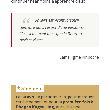
continuer néanmoins à apprendre d’eux.
Un livre est vivant lorsqu’il
demeure dans l’esprit d’une personne.
C’est seulement ainsi que le Dharma
devient vivant.
Lama Jigmé Rinpoché
Événement
Le
30 avril,
à partir de 15 h, pour marquer
cet événement et pour la
première fois à
Dhagpo Kagyu Ling
, aura lieu une