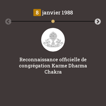
8
janvier 1988
Reconnaissance officielle de
L
congrégation Karme Dharma
Eu
Chakra