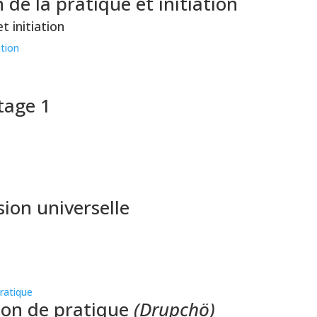
 de la pratique et initiation
t initiation
tion
tage 1
ion universelle
on de pratique
(Drupchö)