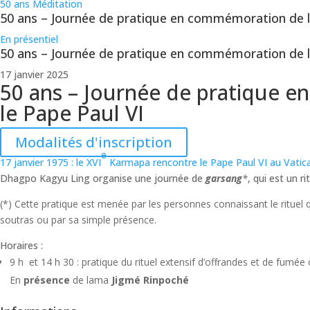
50 ans
Méditation
50 ans – Journée de pratique en commémoration de l
En présentiel
50 ans – Journée de pratique en commémoration de l
17 janvier 2025
50 ans – Journée de pratique e
le Pape Paul VI
Modalités d'inscription
e
17 janvier 1975 : le XVI
Karmapa rencontre le Pape Paul VI au Vatic
Dhagpo Kagyu Ling organise une journée de
garsang
*
, qui est un 
(*) Cette pratique est menée par les personnes connaissant le rituel q
soutras ou par sa simple présence.
Horaires :
9 h et 14 h 30 : pratique du rituel extensif d’offrandes et de fumée
En
présence
de lama
Jigmé Rinpoché