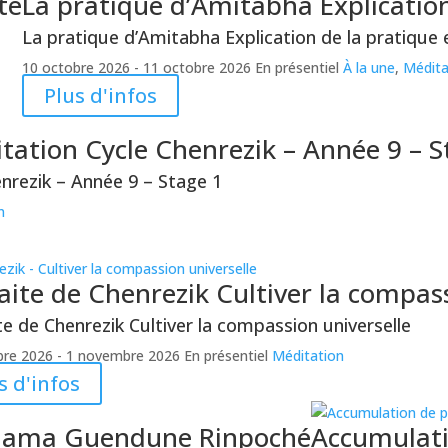
te
La pratique d’Amitabha
Explication
La pratique d’Amitabha
Explication de la pratique e
10 octobre 2026
- 11 octobre 2026
En présentiel
À la une
,
Médita
Plus d'infos
itation
Cycle Chenrezik – Année 9 – S
nrezik – Année 9 – Stage 1
n
aite de Chenrezik
Cultiver la compass
te de Chenrezik
Cultiver la compassion universelle
bre 2026
- 1 novembre 2026
En présentiel
Méditation
s d'infos
 lama Guendune Rinpoché
Accumulati