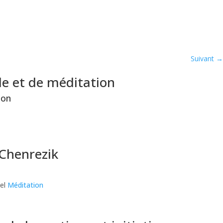
Suivant
→
de et de méditation
ion
 Chenrezik
el
Méditation