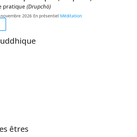
e pratique
(Drupchö)
 novembre 2026
En présentiel
Méditation
bouddhique
es êtres