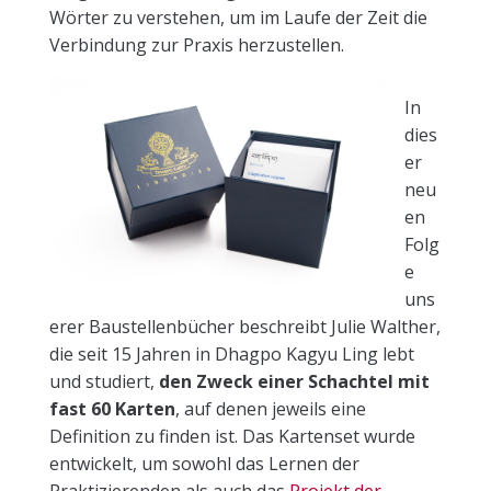
Wörter zu verstehen, um im Laufe der Zeit die
Verbindung zur Praxis herzustellen.
In
dies
er
neu
en
Folg
e
uns
erer Baustellenbücher beschreibt Julie Walther,
die seit 15 Jahren in Dhagpo Kagyu Ling lebt
und studiert,
den Zweck einer Schachtel mit
fast 60 Karten
, auf denen jeweils eine
Definition zu finden ist. Das Kartenset wurde
entwickelt, um sowohl das Lernen der