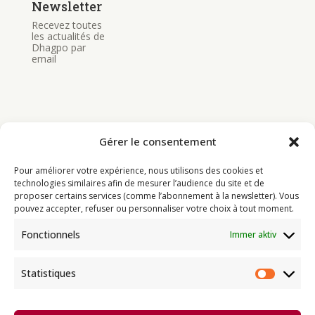
Newsletter
Recevez toutes
les actualités de
Dhagpo par
email
Gérer le consentement
Bouddhisme
Pour améliorer votre expérience, nous utilisons des cookies et
Programme
technologies similaires afin de mesurer l’audience du site et de
proposer certains services (comme l’abonnement à la newsletter). Vous
Actualités
pouvez accepter, refuser ou personnaliser votre choix à tout moment.
Ressources
Fonctionnels
Immer aktiv
Soutenir
Infos pratiques
Statistiques
Statist