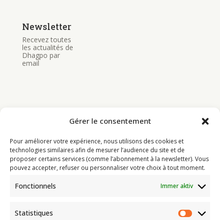
Newsletter
Recevez toutes
les actualités de
Dhagpo par
email
Gérer le consentement
Bouddhisme
Pour améliorer votre expérience, nous utilisons des cookies et
Programme
technologies similaires afin de mesurer l’audience du site et de
proposer certains services (comme l’abonnement à la newsletter). Vous
Actualités
pouvez accepter, refuser ou personnaliser votre choix à tout moment.
Ressources
Fonctionnels
Immer aktiv
Soutenir
Infos pratiques
Statistiques
Statist