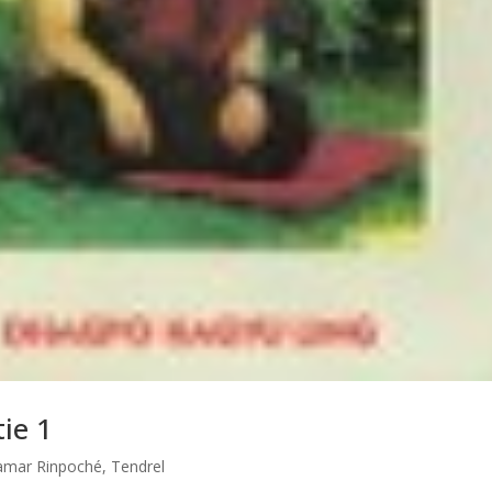
tie 1
amar Rinpoché
,
Tendrel