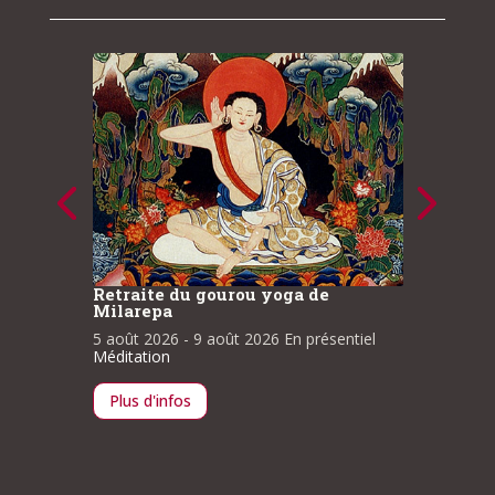
te du gourou yoga de
Clarté et compassion
pa
Retraite d’étude et de médit
2026
- 9 août 2026
En présentiel
13 août 2026
- 16 août 2026
ion
À la une
,
Méditation
'infos
Plus d'infos