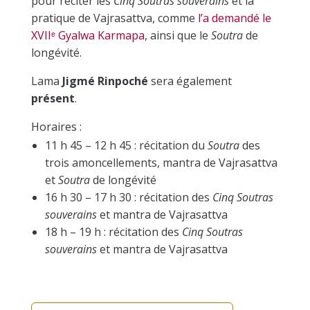
pour réciter les
Cinq Soutras souverains
et la
pratique de Vajrasattva, comme
l’a demandé le
XVIIᵉ Gyalwa Karmapa
, ainsi que le
Soutra
de
longévité.
Lama
Jigmé Rinpoché
sera également
présent
.
Horaires :
11 h 45 – 12 h 45 : récitation du
Soutra
des
trois amoncellements, mantra de Vajrasattva
et
Soutra
de longévité
16 h 30 – 17 h 30 : récitation des
Cinq Soutras
souverains
et mantra de Vajrasattva
18 h – 19 h : récitation des
Cinq Soutras
souverains
et mantra de Vajrasattva