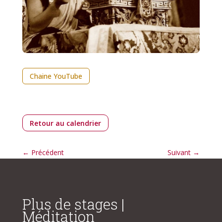
Chaine YouTube
Retour au calendrier
←
Précédent
Suivant
→
Plus de stages |
Méditation