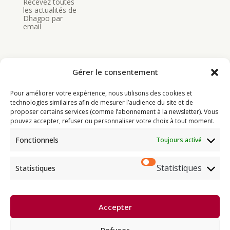
Recevez toutes
les actualités de
Dhagpo par
email
Gérer le consentement
Pour améliorer votre expérience, nous utilisons des cookies et
Bouddhisme
technologies similaires afin de mesurer l’audience du site et de
proposer certains services (comme l’abonnement à la newsletter). Vous
Programme
pouvez accepter, refuser ou personnaliser votre choix à tout moment.
Actualités
Fonctionnels
Toujours activé
Ressources
Soutenir
Statistiques
Statistiques
Infos pratiques
Accepter
Dhagpo Kagyu Ling, sous la
direction spirituelle de Thayé
e
Refuser