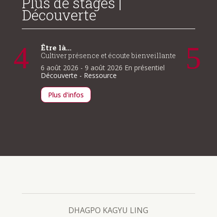
Plus de stages |
Découverte
Être là…
Introd
boudd
Cultiver présence et écoute bienveillante
7 août 
6 août 2026
- 9 août 2026
En présentiel
ntiel
Découve
Découverte - Ressource
Plus d
Plus d'infos
DHAGPO KAGYU LING