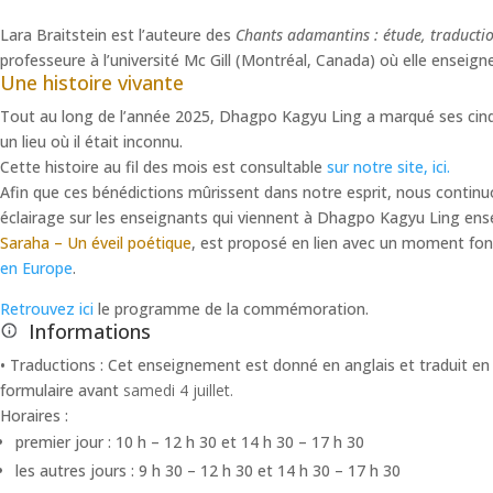
Lara Braitstein est l’auteure des
Chants adamantins : étude, traduction
professeure à l’université Mc Gill (Montréal, Canada) où elle enseign
Une histoire vivante
Tout au long de l’année 2025, Dhagpo Kagyu Ling a marqué ses cinq
un lieu où il était inconnu.
Cette histoire au fil des mois est consultable
sur notre site, ici.
Afin que ces bénédictions mûrissent dans notre esprit, nous continu
éclairage sur les enseignants qui viennent à Dhagpo Kagyu Ling en
Saraha – Un éveil poétique
, est proposé en lien avec un moment fond
en Europe
.
Retrouvez ici
le programme de la commémoration.
Informations
• Traductions : Cet enseignement est donné en anglais et traduit en 
formulaire avant
samedi 4 juillet.
Horaires :
premier jour : 10 h – 12 h 30 et 14 h 30 – 17 h 30
les autres jours : 9 h 30 – 12 h 30 et 14 h 30 – 17 h 30