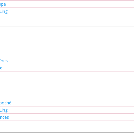
ope
Ling
ières
re
npoché
Ling
ences