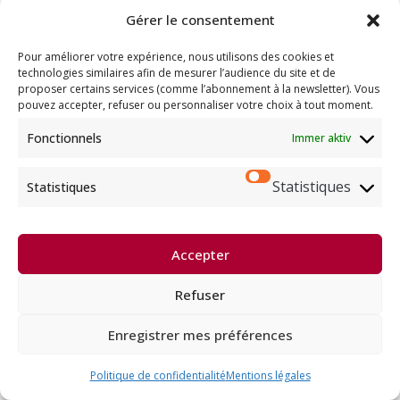
Gérer le consentement
Bouddhisme
Pour améliorer votre expérience, nous utilisons des cookies et
technologies similaires afin de mesurer l’audience du site et de
Programme
proposer certains services (comme l’abonnement à la newsletter). Vous
pouvez accepter, refuser ou personnaliser votre choix à tout moment.
Actualités
Ressources
Fonctionnels
Immer aktiv
Soutenir
Statistiques
Statistiques
Infos pratiques
Dhagpo Kagyu Ling, sous la
Accepter
direction spirituelle de Thayé
e
Dorjé, Sa Sainteté le XVII
Gyalwa
Karmapa, siège européen de la
Refuser
lignée karma kagyü, est membre
l’UBF (Union Bouddhiste de France) et de l’EBU (European
Buddhist Union).
Enregistrer mes préférences
Français
English
Deutsch
Español
Politique de confidentialité
Mentions légales