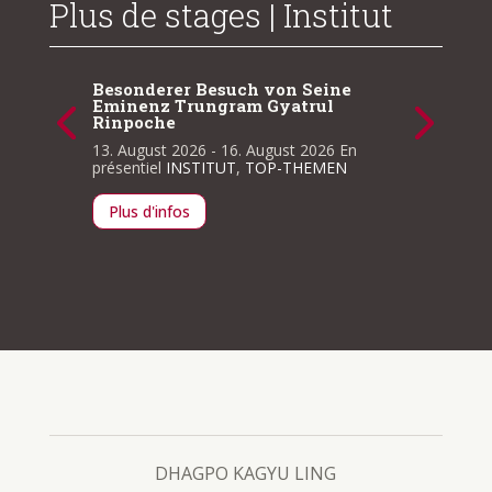
Plus de stages | Institut
erer Besuch von Seine
z Trungram Gyatrul
che
ust 2026
- 16. August 2026
En
el
INSTITUT
,
TOP-THEMEN
'infos
Sutra des Strebens nach 
vollendeten Wirken der E
5. Teil
11. September 2026
- 13. Se
En présentiel
INSTITUT
,
TOP
Plus d'infos
DHAGPO KAGYU LING