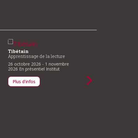
Histoire du bouddhisme
Les agrégats – premièr
– Première partie
partie
Restitution de l’explication
Restitution de
de
khenpo
Chödrak Rinpoché
l’enseignement de
khenpo
Chödrak Rinpoché
14 novembre 2026
- 15
20 novembre 2026
- 22
novembre 2026
En présentiel
novembre 2026
En présentie
Institut
Institut
Plus d'infos
Plus d'infos