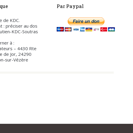
èque
Par Paypal
re de KDC.
t : préciser au dos
utien-KDC-Soutras
rner à :
ateurs – 4430 Rte
te de Jor, 24290
on-sur-Vézère