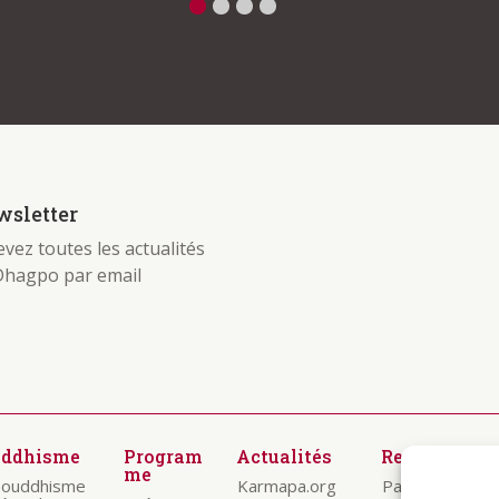
sletter
vez toutes les actualités
Dhagpo par email
uddhisme
Program
Actualités
Ressources
me
bouddhisme
Karmapa.org
Paroles des