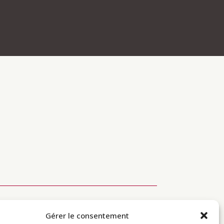
Soutenir
Infos pratiques
Gérer le consentement
Diffusion du
Modalités