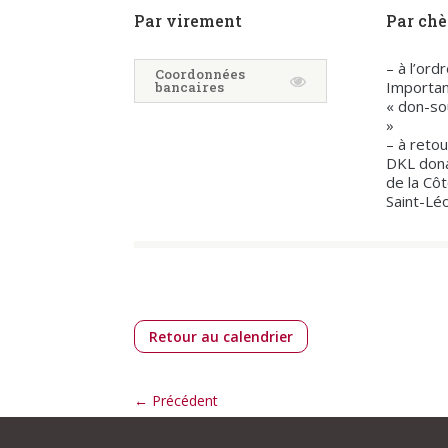
Par virement
Par ch
– à l’ord
Coordonnées
Importan
bancaires
« don-so
»
– à retou
DKL don
de la Cô
Saint-Lé
Retour au calendrier
←
Précédent