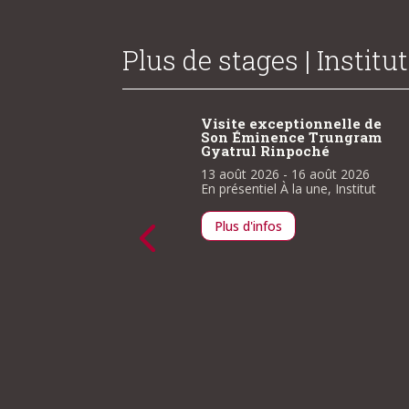
Plus de stages | Institut
isite exceptionnelle de
La vérité de l’origine –
on Éminence Trungram
les obscurcissements
yatrul Rinpoché
affligeants
Restitution de
3 août 2026
- 16 août 2026
l’enseignement de
khenpo
 présentiel
À la une
,
Institut
Chödrak Rinpoché –
Deuxième partie
Plus d'infos
4 septembre 2026
- 6
septembre 2026
En présentiel
Institut
Plus d'infos