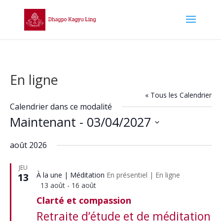
En ligne
« Tous les Calendrier
Calendrier dans ce modalité
Maintenant
 - 
03/04/2027
Sélectionnez
août 2026
une
date.
JEU
À la une
Méditation
En présentiel
|
En ligne
13
Mis
13 août
-
16 août
en
Clarté et compassion
avant
Retraite d’étude et de méditation