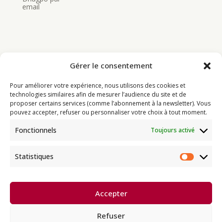
email
Gérer le consentement
Bouddhisme
Pour améliorer votre expérience, nous utilisons des cookies et
Programme
technologies similaires afin de mesurer l’audience du site et de
proposer certains services (comme l’abonnement à la newsletter). Vous
Actualités
pouvez accepter, refuser ou personnaliser votre choix à tout moment.
Ressources
Fonctionnels
Toujours activé
Soutenir
Infos pratiques
Statistiques
Statisti
Dhagpo Kagyu Ling, sous la
Accepter
direction spirituelle de Thayé
e
Dorjé, Sa Sainteté le XVII
Gyalwa
Karmapa, siège européen de la
Refuser
lignée karma kagyü, est membre