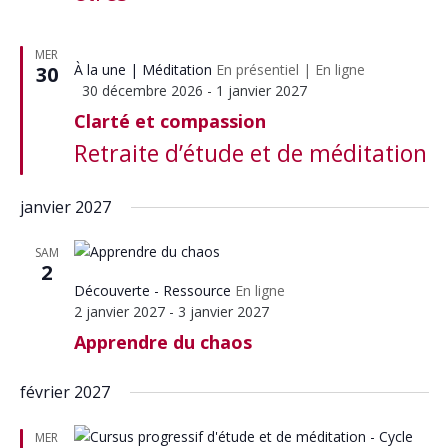
MER
À la une
Méditation
En présentiel
|
En ligne
30
Mis
30 décembre 2026
-
1 janvier 2027
en
Clarté et compassion
avant
Retraite d’étude et de méditation
janvier 2027
SAM
2
Découverte - Ressource
En ligne
2 janvier 2027
-
3 janvier 2027
Apprendre du chaos
février 2027
MER