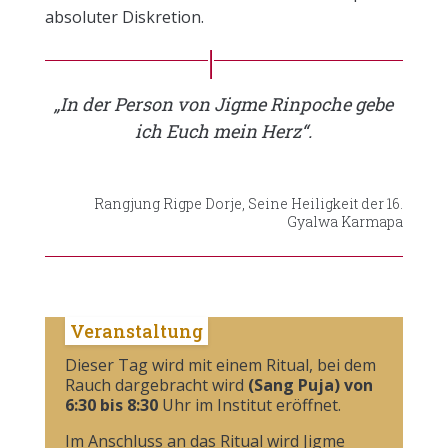
absoluter Diskretion.
„In der Person von Jigme Rinpoche gebe
ich Euch mein Herz“.
Rangjung Rigpe Dorje, Seine Heiligkeit der 16.
Gyalwa Karmapa
Veranstaltung
Dieser Tag wird mit einem Ritual, bei dem
Rauch dargebracht wird
(Sang Puja) von
6:30 bis 8:30
Uhr im Institut eröffnet.
Im Anschluss an das Ritual wird Jigme