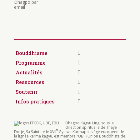
Dhagpo par
email
Bouddhisme
Programme
Actualités
Ressources
Soutenir
Infos pratiques
Dhagpo Kagyu Ling, sous la
direction spirituelle de Thayé
e
Dorjé, Sa Sainteté le XVII
Gyalwa Karmapa, siège européen de
la lignée karma kagyü, est membre l’UBF (Union Bouddhiste de