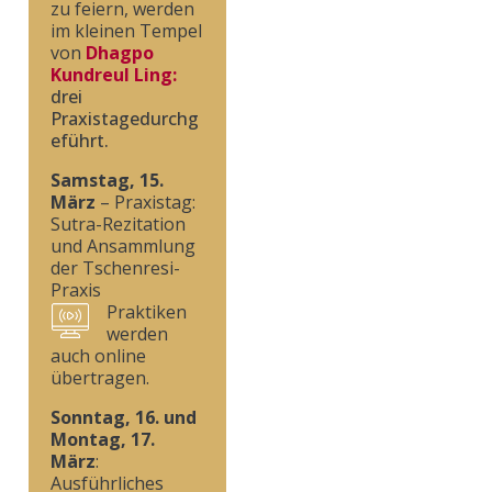
zu feiern, werden
im kleinen Tempel
von
Dhagpo
Kundreul Ling:
drei
Praxistagedurchg
eführt.
Samstag, 15.
März
– Praxistag:
Sutra-Rezitation
und Ansammlung
der Tschenresi-
Praxis
Praktiken
werden
auch online
übertragen.
Sonntag, 16. und
Montag, 17.
März
:
Ausführliches