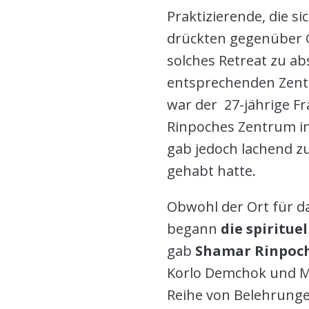
Praktizierende, die s
drückten gegenüber G
solches Retreat zu a
entsprechenden Zentr
war der 27-jährige Fr
Rinpoches Zentrum in
gab jedoch lachend zu
gehabt hatte.
Obwohl der Ort für d
begann
die spiritue
gab
Shamar Rinpoc
Korlo Demchok und Ma
Reihe von Belehrungen