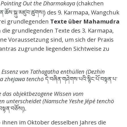
Pointing Out the Dharmakaya
(chakchen
་ཆོས་སྐུ་མཛུབ་ཚུགས།) des 9. Karmapa, Wangchuk
 drei grundlegenden
Texte über Mahamudra
ch die grundlegenden Texte des 3. Karmapa,
ine Voraussetzung sind, um sich der Praxis
antras zugrunde liegenden Sichtweise zu
 Essenz von Tathagatha enthüllen (Dezhin
a zhejawa tenchö
དེ་བཞིན་གཤེགས་པའི་སྙིང་པོ་བསྟན་པ་
e das objektbezogene Wissen vom
en unterscheidet (Namsche Yeshe Jépé tenchö
་བསྟན་བཅོས།).
 ihnen im Oktober desselben Jahres die