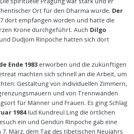
ie spirituelle Prägung war stark und er
authentischer Ort für den Dharma wurde.
Der
7 dort empfangen worden und hatte die
rzen Krone durchgeführt. Auch
Dilgo
und Dudjom Rinpoche hatten sich dort
de Ende 1983
erworben und die zukünftigen
reat machten sich schnell an die Arbeit, um
hten: Gestaltung von individuellen Zimmern,
egrenzungsmauern und von Trennwänden
sort für Männer und Frauen. Es ging Schlag
ruar 1984
lud Kundreul Ling die örtlichen
esuch ein und Gendün Rinpoche gab eine
 7. März, dem Tag des tibetischen Neujahrs