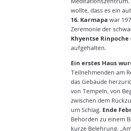
Meditationszentrum. D
wollte, dass es ein 
16. Karmapa
war 197
Zeremonie der schwa
Khyentse Rinpoche
aufgehalten.
Ein erstes Haus wur
Teilnehmenden am Ret
das Gebäude herzuric
von Tempeln, von B
zwischen dem Rückzug
um Schlag.
Ende Feb
Behörden zu einem B
kurze Belehrung. „Am