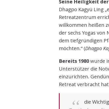
Seine Heiligkeit de
Dhagpo Kagyü Ling „e
Retreatzentrum errich
willkommen heißen zu 
der sechs Yogas von 
dem tiefgründigen Pf
möchten.“ (
Dhagpo Kag
Bereits 1980
wurde i
Unterstützer die Notw
einzurichten. Gendün 
Retreat verbracht hat
die Wichtig