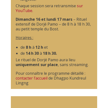
Chaque session sera retransmise
sur
YouTube
.
Dimanche 16 et lundi 17 mars
– Rituel
extensif de Dorjé Pamo – de 8 h à 18 h 30,
au petit temple du Bost.
Horaires :
de
8 h
à
12 h
et
de
14 h 30
à
18 h 30.
Le rituel de Dorjé Pamo aura lieu
uniquement sur place
, sans streaming.
Pour connaître le programme détaillé :
contacter l’accueil
de Dhagpo Kundreul
Lingng