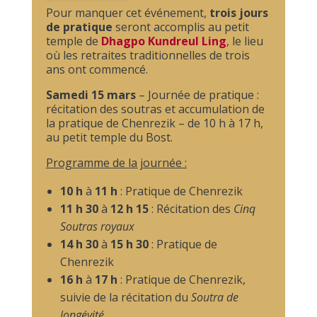
Pour manquer cet événement,
trois jours
de pratique
seront accomplis au petit
temple de
Dhagpo Kundreul Ling
,
le lieu
où les retraites traditionnelles de trois
ans ont commencé.
Samedi 15 mars
– Journée de pratique :
récitation des soutras et accumulation de
la pratique de Chenrezik – de 10 h à 17 h,
au petit temple du Bost.
Programme de la journée :
10 h
à
11 h
: Pratique de Chenrezik
11 h 30
à
12 h 15
: Récitation des
Cinq
Soutras royaux
14 h 30
à
15 h 30
: Pratique de
Chenrezik
16 h
à
17 h
: Pratique de Chenrezik,
suivie de la récitation du
Soutra de
longévité.