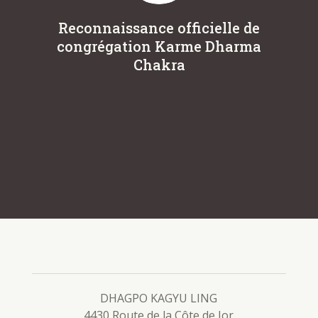
Reconnaissance officielle de
L
congrégation Karme Dharma
Eu
Chakra
DHAGPO KAGYU LING
4430 Route de la Côte de Jor