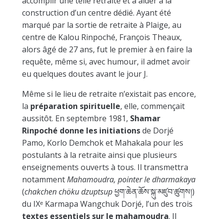
accomplir une telle retraite et à aider à la
construction d’un centre dédié. Ayant été
marqué par la sortie de retraite à Plaige, au
centre de Kalou Rinpoché, François Theaux,
alors âgé de 27 ans, fut le premier à en faire la
requête, même si, avec humour, il admet avoir
eu quelques doutes avant le jour J.
Même si le lieu de retraite n’existait pas encore,
la
préparation spirituelle
, elle, commençait
aussitôt. En septembre 1981,
Shamar
Rinpoché donne les initiations
de Dorjé
Pamo, Korlo Demchok et Mahakala pour les
postulants à la retraite ainsi que plusieurs
enseignements ouverts à tous. Il transmettra
notamment
Mahamoudra, pointer le dharmakaya
(
chakchen chöku dzuptsup
ཕྱག་ཆེན་ཆོས་སྐུ་མཛུབ་ཚུགས།)
du IX
ᵉ
Karmapa Wangchuk Dorjé, l’un des trois
textes essentiels sur le mahamoudra
. Il