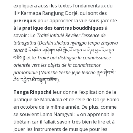
expliquera aussi les textes fondamentaux du
III
ᵉ
Karmapa Rangjung Dorjé, qui sont des
prérequis
pour approcher la vue sous-jacente
à la
pratique des tantras bouddhiques
à
savoir : Le
Traité intitulé Révéler l’essence de
tathagatha
(
Dezhin shekpa nyingpo tenpa zhejawa
tenchö
དེ་བཞིན་གཤེགས་པའི་སྙིང་པོ་བསྟན་པ་ཞེས་བྱ་བའི་བསྟན་
བཅོས།) et le
Traité qui distingue la connaissance
orientée vers les objets de la connaissance
primordiale
(
Namshé Yeshé Jépé tenchö
རྣམ་ཤེས་ཡེ་
ཤེས་འབྱེད་པའི་བསྟན་བཅོས།).
Tenga Rinpoché
leur donne l’explication de la
pratique de Mahakala et de celle de Dorjé Pamo
en octobre de la même année. De plus, comme
se souvient Lama Namgyal : « on apprenait le
tibétain car il fallait savoir très bien le lire et à
jouer les instruments de musique pour les