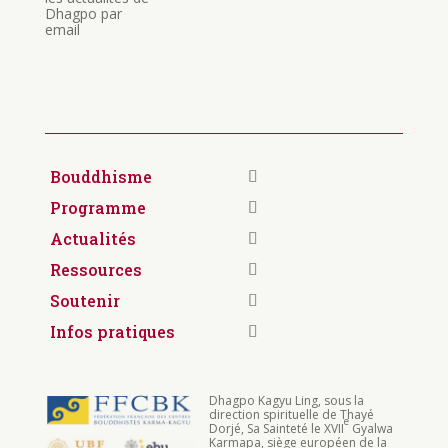
Dhagpo par
email
Bouddhisme
Programme
Actualités
Ressources
Soutenir
Infos pratiques
Dhagpo Kagyu Ling, sous la
direction spirituelle de Thayé
e
Dorjé, Sa Sainteté le XVII
Gyalwa
Karmapa, siège européen de la