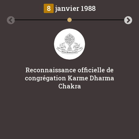
8
janvier 1988
Reconnaissance officielle de
L
congrégation Karme Dharma
Eu
Chakra