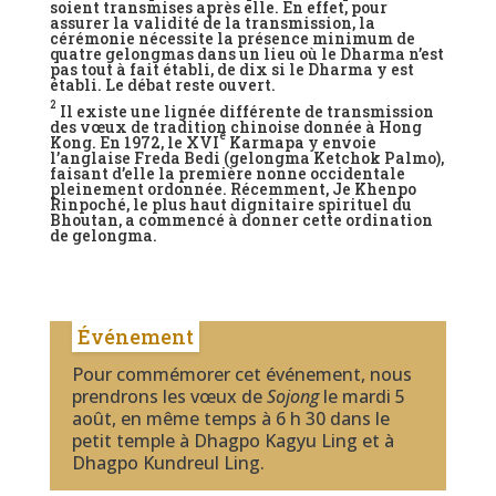
soient transmises après elle. En effet, pour
assurer la validité de la transmission, la
cérémonie nécessite la présence minimum de
quatre gelongmas dans un lieu où le Dharma n’est
pas tout à fait établi, de dix si le Dharma y est
établi. Le débat reste ouvert.
2
Il existe une lignée différente de transmission
des vœux de tradition chinoise donnée à Hong
e
Kong. En 1972, le XVI
Karmapa y envoie
l’anglaise Freda Bedi (gelongma Ketchok Palmo),
faisant d’elle la première nonne occidentale
pleinement ordonnée. Récemment, Je Khenpo
Rinpoché, le plus haut dignitaire spirituel du
Bhoutan, a commencé à donner cette ordination
de gelongma.
Événement
Pour commémorer cet événement, nous
prendrons les vœux de
Sojong
le mardi 5
août, en même temps à 6 h 30 dans le
petit temple à Dhagpo Kagyu Ling et à
Dhagpo Kundreul Ling.