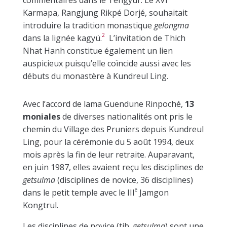
commentaires dans le Tengyur. Le XVI
Karmapa, Rangjung Rikpé Dorjé, souhaitait
introduire la tradition monastique
gelongma
2
dans la lignée kagyü.
L’invitation de Thich
Nhat Hanh constitue également un lien
auspicieux puisqu’elle coïncide aussi avec les
débuts du monastère à Kundreul Ling.
Avec l’accord de lama Guendune Rinpoché,
13
moniales
de diverses nationalités ont pris le
chemin du Village des Pruniers depuis Kundreul
Ling, pour la cérémonie du 5 août 1994, deux
mois après la fin de leur retraite. Auparavant,
en juin 1987, elles avaient reçu les disciplines de
getsulma
(disciplines de novice, 36 disciplines)
e
dans le petit temple avec le III
Jamgon
Kongtrul.
Les disciplines de novice (tib.
getsulma
) sont une