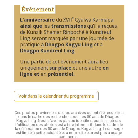
Événement
e
L’anniversaire
du XVII
Gyalwa Karmapa
ainsi
que
les
transmissions
qu’il a reçues
de Künzik Shamar Rinpoché à Kundreul
Ling seront marqués par une journée de
pratique à
Dhagpo Kagyu Ling
et à
Dhagpo Kundreul Ling
.
Une partie de cet événement aura lieu
uniquement
sur place
et une autre
en
ligne et
en
présentiel.
Voir dans le calendrier du programme
Ces photos proviennent de nos archives ou ont été recueillies
dans le cadre des recherches pour les 50 ans de Dhagpo
Kagyu Ling. Nous n’avons pas pu identifier tous les auteurs.
L’utilisation des photos est à titre informatif dans le cadre de
la célébration des 50 ans de Dhagpo Kagyu Ling. Leur usage
est limité à cette actualité et à notre site et n’est pas à usage
commercial