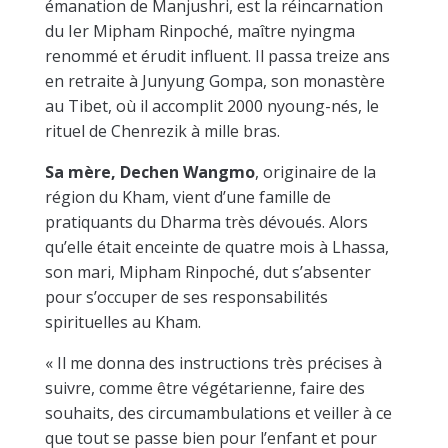
émanation de Manjushri, est la réincarnation
du I
er
Mipham Rinpoché, maître nyingma
renommé et érudit influent. Il passa treize ans
en retraite à Junyung Gompa, son monastère
au Tibet, où il accomplit 2000 nyoung-nés, le
rituel de Chenrezik à mille bra
s.
Sa mère, Dechen Wangmo
, originaire de la
région du Kham, vient d’une famille de
pratiquants du Dharma très dévoués. Alors
qu’elle était enceinte de quatre mois à Lhassa,
son mari, Mipham Rinpoché, dut s’absenter
pour s’occuper de ses responsabilités
spirituelles au Kham.
« Il me donna des instructions très précises à
suivre, comme être végétarienne, faire des
souhaits, des circumambulations et veiller à ce
que tout se passe bien pour l’enfant et pour