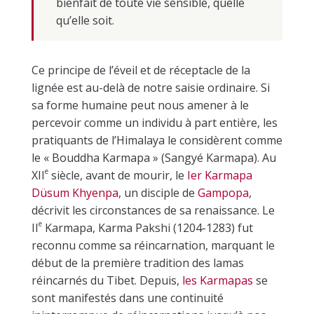
bienfait de toute vie sensible, quelle
qu’elle soit.
Ce principe de l’éveil et de réceptacle de la
lignée est au-delà de notre saisie ordinaire. Si
sa forme humaine peut nous amener à le
percevoir comme un individu à part entière, les
pratiquants de l’Himalaya le considèrent comme
le « Bouddha Karmapa » (Sangyé Karmapa). Au
e
XII
siècle, avant de mourir, le
I
er
Karmapa
Düsum Khyenpa
, un disciple de
Gampopa
,
décrivit les circonstances de sa renaissance. Le
e
II
Karmapa, Karma Pakshi (1204-1283) fut
reconnu comme sa réincarnation, marquant le
début de la première tradition des lamas
réincarnés du Tibet. Depuis,
les Karmapas
se
sont manifestés dans une continuité