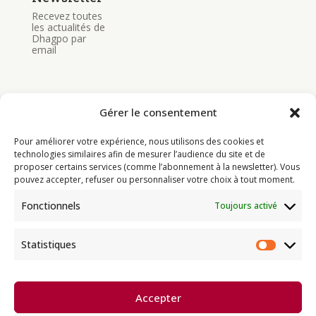
Recevez toutes
les actualités de
Dhagpo par
email
Gérer le consentement
Pour améliorer votre expérience, nous utilisons des cookies et
Bouddhisme
technologies similaires afin de mesurer l’audience du site et de
proposer certains services (comme l’abonnement à la newsletter). Vous
Programme
pouvez accepter, refuser ou personnaliser votre choix à tout moment.
Actualités
Fonctionnels
Toujours activé
Ressources
Soutenir
Statistiques
Statist
Infos pratiques
Accepter
Dhagpo Kagyu Ling, sous la