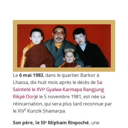
Le
6 mai 1983
, dans le quartier Barkor à
Lhassa, dix-huit mois après le décès de
Sa
Sainteté le XVI
ᵉ
Gyalwa Karmapa Rangjung
Rikpé Dorjé
le 5 novembre 1981, est née sa
réincarnation, qui sera plus tard reconnue par
e
le XIV
Künzik Shamarpa.
Son père, le IIIᵉ
Mipham Rinpoché
, une