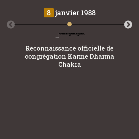
8
janvier 1988
Reconnaissance officielle de
L
congrégation Karme Dharma
Eu
Chakra