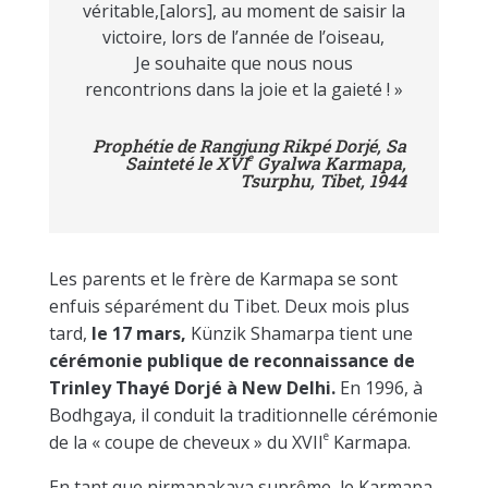
véritable,[alors], au moment de saisir la
victoire, lors de l’année de l’oiseau,
Je souhaite que nous nous
rencontrions dans la joie et la gaieté ! »
Prophétie de Rangjung Rikpé Dorjé, Sa
e
Sainteté le XVI
Gyalwa Karmapa,
Tsurphu, Tibet, 1944
Les parents et le frère de Karmapa se sont
enfuis séparément du Tibet. Deux mois plus
tard,
le 17 mars,
Künzik Shamarpa tient une
cérémonie publique de reconnaissance de
Trinley Thayé Dorjé à New Delhi.
En 1996, à
Bodhgaya, il conduit la traditionnelle cérémonie
e
de la « coupe de cheveux » du XVII
Karmapa.
En tant que nirmanakaya suprême, le Karmapa