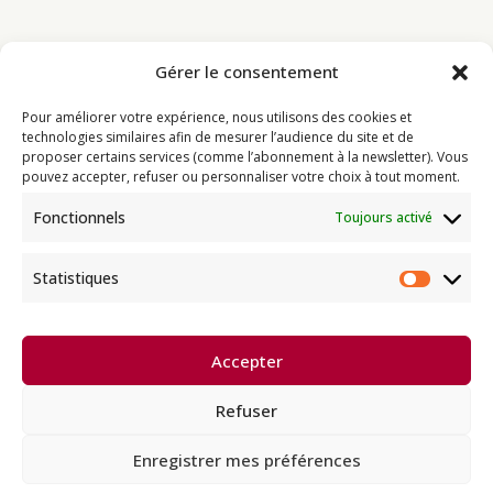
Gérer le consentement
Bouddhisme
Pour améliorer votre expérience, nous utilisons des cookies et
Programme
technologies similaires afin de mesurer l’audience du site et de
proposer certains services (comme l’abonnement à la newsletter). Vous
Actualités
pouvez accepter, refuser ou personnaliser votre choix à tout moment.
Ressources
Fonctionnels
Toujours activé
Soutenir
Infos pratiques
Statistiques
Statist
Dhagpo Kagyu Ling, sous la
Accepter
direction spirituelle de Thayé
e
Dorjé, Sa Sainteté le XVII
Gyalwa
Karmapa, siège européen de la
Refuser
lignée karma kagyü, est membre
l’UBF (Union Bouddhiste de France) et de l’EBU (European
Buddhist Union).
Enregistrer mes préférences
Français
English
Deutsch
Español