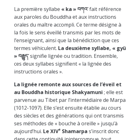
La première syllabe
« ka » བཀའ་
fait référence
aux paroles du Bouddha et aux instructions
orales du maître accompli. Ce terme désigne à
la fois le sens éveillé transmis par les mots de
l’enseignant, ainsi que la bénédiction que ces
termes véhiculent.
La deuxième syllabe, « gyü
» བརྒྱུད་
signifie lignée ou tradition. Ensemble,
ces deux syllabes signifient « la lignée des
instructions orales ».
La lignée remonte aux sources de l’éveil et
au Bouddha historique Shakyamuni
; elle est
parvenue au Tibet par l’intermédiaire de Marpa
(1012-1097). Elle s’est ensuite établie au cours
des siècles et des générations qui ont transmis
ses méthodes de « bouche à oreille » jusqu’à
e
aujourd’hui.
Le XIV
Shamarpa
s’inscrit donc
dans cette continuité ininterrompue, tout