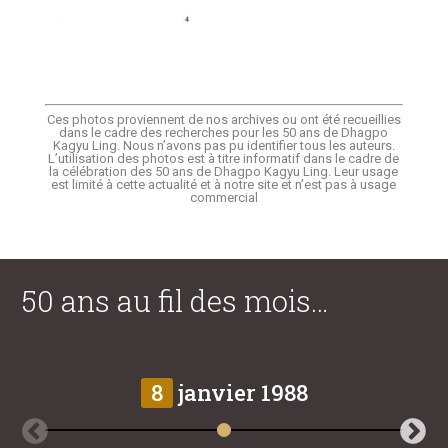
Ces photos proviennent de nos archives ou ont été recueillies
dans le cadre des recherches pour les 50 ans de Dhagpo
Kagyu Ling. Nous n’avons pas pu identifier tous les auteurs.
L’utilisation des photos est à titre informatif dans le cadre de
la célébration des 50 ans de Dhagpo Kagyu Ling. Leur usage
est limité à cette actualité et à notre site et n’est pas à usage
commercial
50 ans au fil des mois…
8
janvier 1988