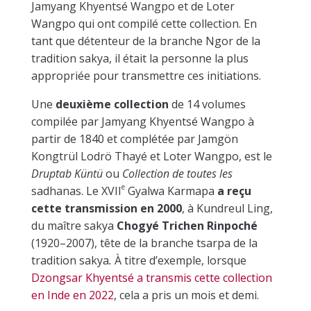
Jamyang Khyentsé Wangpo et de Loter
Wangpo qui ont compilé cette collection. En
tant que détenteur de la branche Ngor de la
tradition sakya, il était la personne la plus
appropriée pour transmettre ces initiations.
Une
deuxième collection
de 14 volumes
compilée par Jamyang Khyentsé Wangpo à
partir de 1840 et complétée par Jamgön
Kongtrül Lodrö Thayé et Loter Wangpo, est le
Druptab Küntü
ou
Collection de toutes les
e
sadhanas. Le
XVII
Gyalwa Karmapa
a reçu
cette transmission en 2000
, à Kundreul Ling,
du maître sakya
Chogyé Trichen Rinpoché
(1920–2007), tête de la branche tsarpa de la
tradition sakya
.
À titre d’exemple, lorsque
Dzongsar Khyentsé a transmis cette collection
en Inde en 2022
, cela a pris un mois et demi.