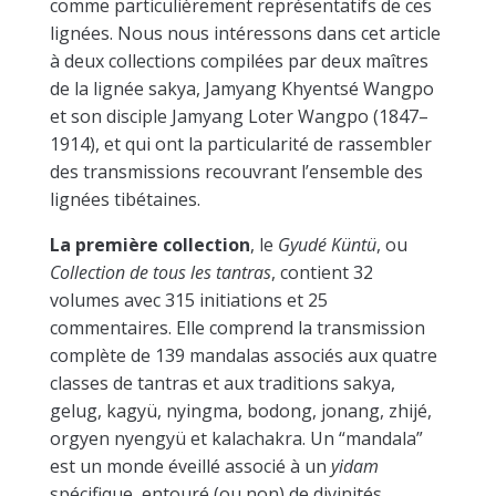
comme particulièrement représentatifs de ces
lignées. Nous nous intéressons dans cet article
à deux collections compilées par deux maîtres
de la lignée sakya, Jamyang Khyentsé Wangpo
et son disciple Jamyang Loter Wangpo
(1847–
1914),
et qui ont la particularité de rassembler
des transmissions recouvrant l’ensemble des
lignées tibétaines.
La première collection
, le
Gyudé Küntü
, ou
Collection de tous les tantras
, contient 32
volumes avec 315 initiations et 25
commentaires. Elle comprend la transmission
complète de 139 mandalas associés aux quatre
classes de tantras et aux traditions sakya
,
gelug, kagyü, nyingma, bodong, jonang, zhijé,
orgyen nyengyü et kalachakra
. Un “mandala”
est un monde éveillé associé à un
yidam
spécifique, entouré (ou non) de divinités