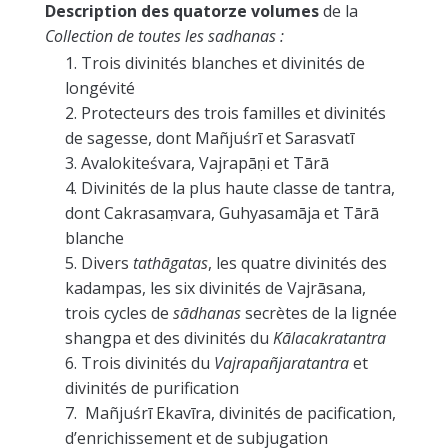
Description des quatorze volumes
de la
Collection de toutes les
sadhanas
:
Trois divinités blanches et divinités
de
longévité
Protecteurs des trois familles et divinités
de sagesse, dont Mañjuśrī et Sarasvatī
Avalokiteśvara, Vajrapāṇi et Tārā
Divinités de la plus haute classe de tantra,
dont Cakrasaṃvara, Guhyasamāja et Tārā
blanche
Divers
tathāgatas
, les quatre divinités des
kadampas, les six divinités de Vajrāsana,
trois cycles de
sādhanas
secrètes de la lignée
shangpa et des divinités du
Kālacakratantra
Trois divinités du
Vajrapañjaratantra
et
divinités de purification
Mañjuśrī Ekavīra, divinités de pacification,
d’enrichissement et de subjugation