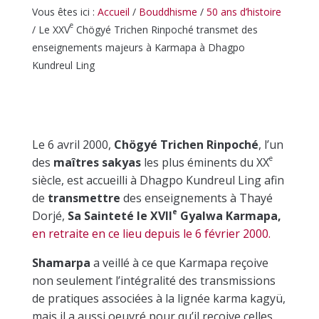
Vous êtes ici :
Accueil
/
Bouddhisme
/
50 ans d’histoire
e
/ Le XXV
Chögyé Trichen Rinpoché transmet des
enseignements majeurs à Karmapa à Dhagpo
Kundreul Ling
Le 6 avril 2000,
Chögyé Trichen Rinpoché
, l’un
e
des
maîtres sakyas
les plus éminents du
XX
siècle, est accueilli à Dhagpo Kundreul Ling afin
de
transmettre
des enseignements à Thayé
e
Dorjé,
Sa Sainteté le
XVII
Gyalwa Karmapa,
en retraite en ce lieu depuis le 6 février 2000.
Shamarpa
a veillé à ce que Karmapa reçoive
non seulement l’intégralité des transmissions
de pratiques associées à la lignée karma kagyü,
mais il a aussi oeuvré pour qu’il reçoive celles