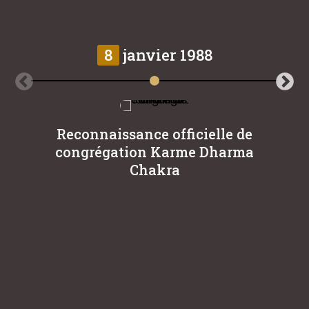
8
janvier 1988
Reconnaissance officielle de
L
congrégation Karme Dharma
Eu
Chakra