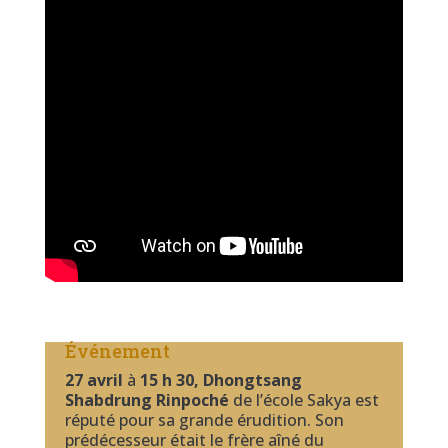
Événement
27 avril
à
15 h 30, Dhongtsang
Shabdrung Rinpoché
de l’école Sakya est
réputé pour sa grande érudition. Son
prédécesseur était le frère aîné du